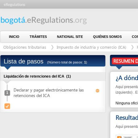
INICIO
TRÁMITES
NATIONAL SITE
QUIÉNES SOMOS
CONTÁCTE
Obligaciones tributarias
Impuesto de industria y comercio (ICA)
Retenció
Lista de pasos
RESUMEN DEL PR
(Número total de pasos:
1
)
¿A dónde ir?
Liquidación de retenciones del ICA
(1)
Aquí presentamos las 
Declarar y pagar electrónicamente las
izquierdo) . El númer
1
retenciones del ICA
Ninguna oficina
Resultados d
Aquí presentamos los
1