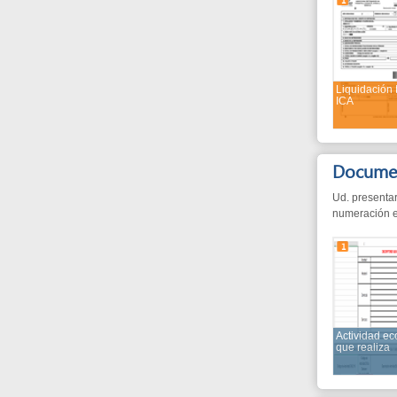
Liquidación Rete-
ICA
Documentos n
Ud. presentará estos
numeración está dada 
1
Actividad económica
que realiza
¿Cuánto?
Gratuito