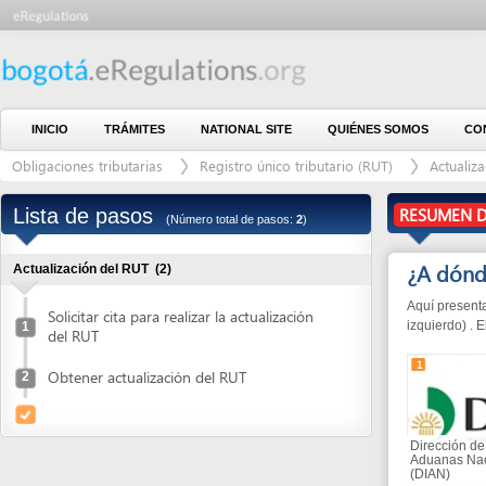
INICIO
TRÁMITES
NATIONAL SITE
QUIÉNES SOMOS
CONTÁCTE
Obligaciones tributarias
Registro único tributario (RUT)
Actualización de
Lista de pasos
RESUMEN DEL PR
(Número total de pasos:
2
)
¿A dónde ir?
Actualización del RUT
(2)
Aquí presentamos las 
Solicitar cita para realizar la actualización
izquierdo) . El númer
1
del RUT
1
Obtener actualización del RUT
2
Dirección de Impuest
Aduanas Nacionales
(DIAN)