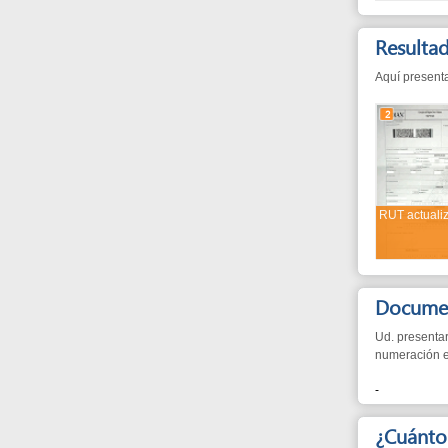
Resultados d
Aquí presentamos los
2
RUT actualizado
Documentos n
Ud. presentará estos
numeración está dada 
-
¿Cuánto?
Gratuito
¿Cuánto tie