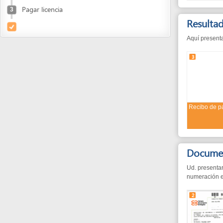
Resultados d
Aquí presentamos los
3
Recibo de pago
Documentos n
Ud. presentará estos
numeración está dada 
2
Certificado de
existencia y
representación legal