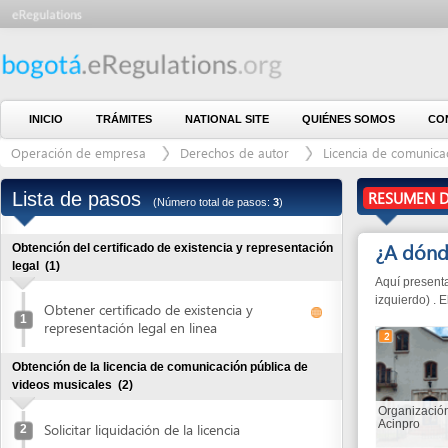
INICIO
TRÁMITES
NATIONAL SITE
QUIÉNES SOMOS
CONTÁCTE
Operación de empresa
Derechos de autor
Licencia de comunicación púb
Lista de pasos
RESUMEN DEL PR
(Número total de pasos:
3
)
¿A dónde ir?
Obtención del certificado de existencia y representación
legal
(1)
Aquí presentamos las 
izquierdo) . El númer
Obtener certificado de existencia y
1
representación legal en linea
2
Obtención de la licencia de comunicación pública de
videos musicales
(2)
Organización Sayco
Acinpro
Solicitar liquidación de la licencia
2
Pagar licencia
3