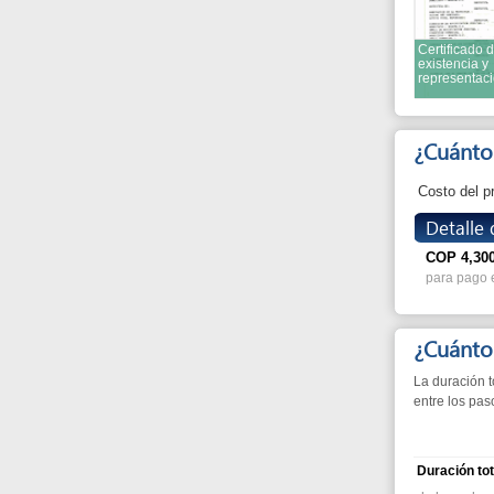
¿Cuánto?
Costo del procedi
Detalle de co
COP
4,300
para pago en linea 
¿Cuánto tie
La duración total es e
entre los pasos.
Duración total:
de la cual
:
Espera en fila:
Tiempo de atención:
Entre pasos:
¿Por qué?