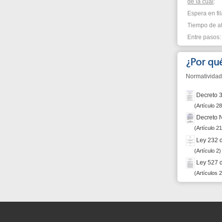
Normatividad que just
Decreto 393 de 2
Artículo 28
Decreto Nacional
Artículo 21
Ley 232 de 1995
Artículo 2
Ley 527 de 1999
Artículos 2, 29