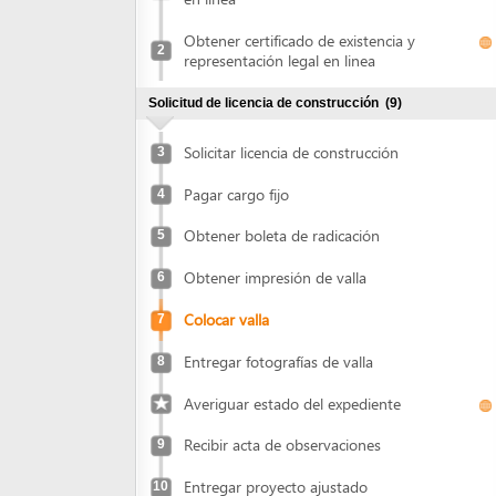
representación legal en linea
Solicitud de licencia de construcción
(9)
Solicitar licencia de construcción
3
Pagar cargo fijo
4
Obtener boleta de radicación
5
Obtener impresión de valla
6
Colocar valla
7
Entregar fotografías de valla
8
Averiguar estado del expediente
Recibir acta de observaciones
9
Entregar proyecto ajustado
10
Recibir carta de viabilidad y liquidación de
11
cargo variable
Pago de impuestos y cargo variable
(9)