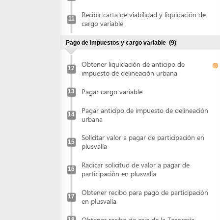
Obtener liquidación de anticipo de
12
impuesto de delineación urbana
Pagar cargo variable
13
Pagar anticipo de impuesto de delineación
14
urbana
Solicitar valor a pagar de participación en
15
plusvalía
Radicar solicitud de valor a pagar de
16
participación en plusvalía
Obtener recibo para pago de participación
17
en plusvalía
Obtener recibo de caja de la Tesorería
18
Pagar participación en plusvalía
19
Entregar recibos de impuestos o
20
contribuciones
Retirar licencia de construcción
(2)