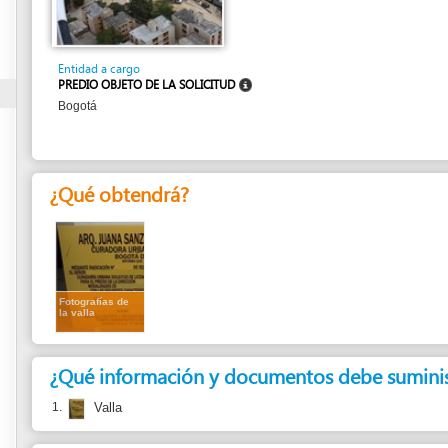
Entidad a cargo
PREDIO OBJETO DE LA SOLICITUD
Bogotá
¿Qué obtendrá?
Fotografías de
la valla
¿Qué información y documentos debe suministrar?
1.
Valla
¿Qué normas justifican este trámite?
1.
Decreto Nacional 1469 de 2010
Artículo 29