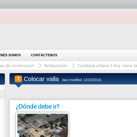
OMOS
CONTÁCTENOS
construcción
Restauración
Curaduría urbana 5 Arq. Juana Sanz Montaño
Colocar valla
7
(last modified: 12/15/2014)
¿Dónde debe ir?