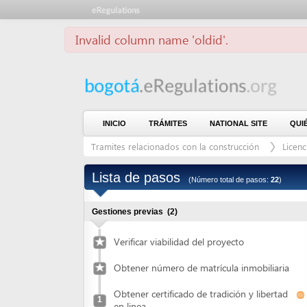
Invalid column name 'oldid'.
INICIO
TRÁMITES
NATIONAL SITE
QUIÉNES S
Tramites relacionados con la construcción
Licencias de 
Lista de pasos
(Número total de pasos:
22
)
Gestiones previas
(2)
Verificar viabilidad del proyecto
Obtener número de matrícula inmobiliaria
Obtener certificado de tradición y libertad
1
en linea
Obtener certificado de existencia y
2