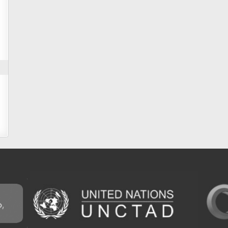
m developed by UNCTAD's
Investment and Enterprise Division
,
Business Facilitation Program
and licen